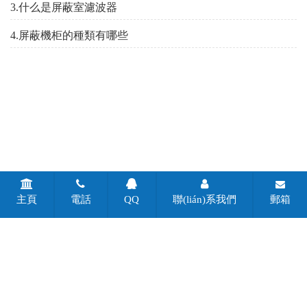
3.什么是屏蔽室濾波器
4.屏蔽機柜的種類有哪些
主頁
電話
QQ
聯(lián)系我們
郵箱