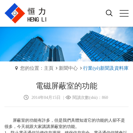
您的位置：主頁
新聞中心
行業(yè)新聞及資料庫
電磁屏蔽室的功能
2014年04月15日
|
閱讀次數(shù)：860
屏蔽室的功能有許多，但是我們具體知道它的功能的人卻不是
很多，今天就跟大家講講屏蔽室的功能。
1、防止電子通信設備信息泄漏，確保信息安全，電子通信信號會以