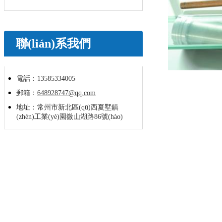
聯(lián)系我們
電話：
13585334005
郵箱：
648928747@qq.com
地址：
常州市新北區(qū)西夏墅鎮
(zhèn)工業(yè)園微山湖路86號(hào)