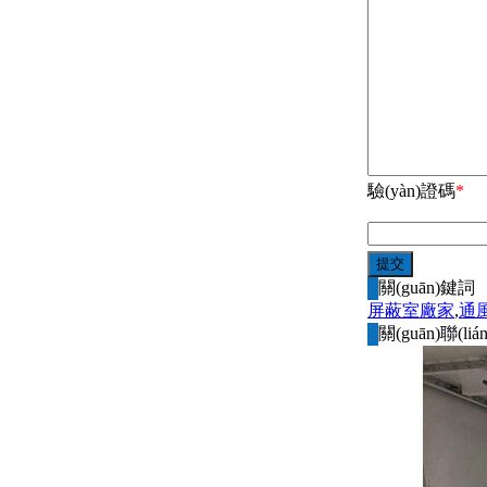
驗(yàn)證碼
*
關(guān)鍵詞
屏蔽室廠家
,
通風
關(guān)聯(liá