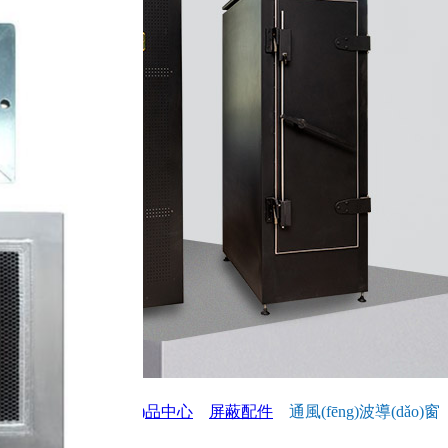
：主頁(yè)
產(chǎn)品中心
屏蔽配件
通風(fēng)波導(dǎo)窗