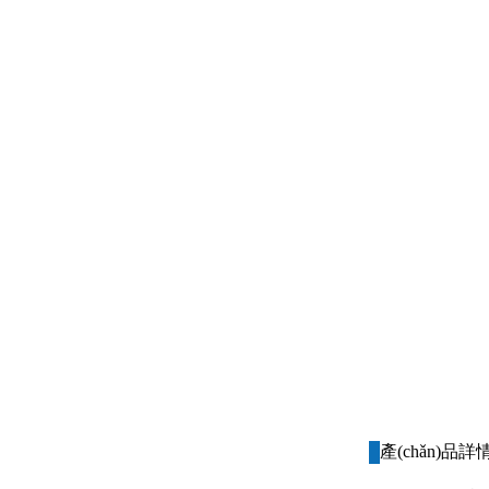
產(chǎn)品詳