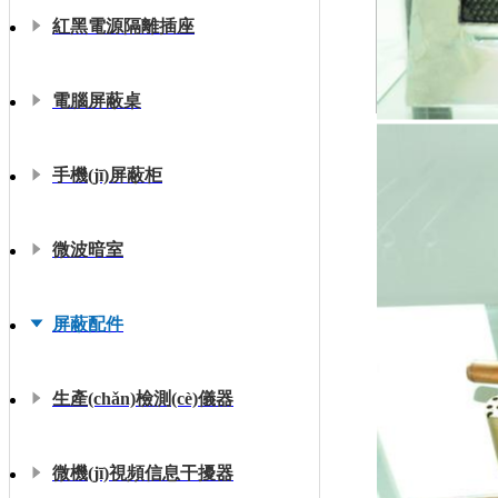
紅黑電源隔離插座
電腦屏蔽桌
手機(jī)屏蔽柜
微波暗室
屏蔽配件
生產(chǎn)檢測(cè)儀器
微機(jī)視頻信息干擾器