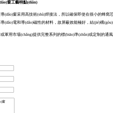
dǎo)窗工藝特點(diǎn)
(dǎo)窗采用高技術(shù)焊接法，所以確保即使在很小的蜂窩芯
ǎo)電和導(dǎo)磁性的材料，故屏蔽效能極好，結(jié)構(g
市場(chǎng)提供完整系列的標(biāo)準(zhǔn)或定制的通風(fēn